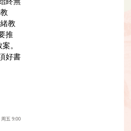
始終無
L教
情緒教
要推
教案。
項好書
周五 9:00