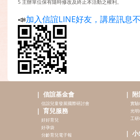
5 主辦單位保有隨時修改及終止本活動之權利。
📣
加入信誼LINE好友，講座訊息
信誼基金會
附
信誼兒童發展國際研討會
實驗
育兒服務
光明
工研
好好育兒
好孕袋
小
分齡育兒電子報