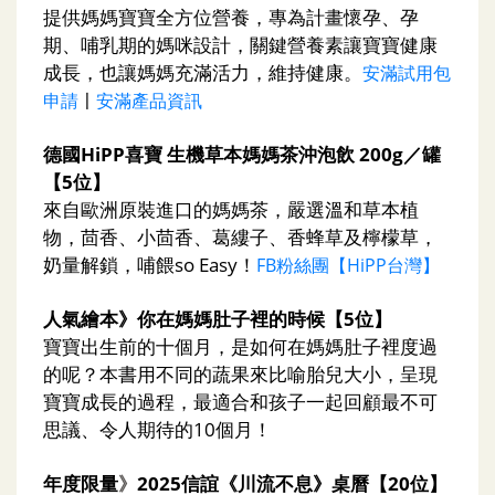
提供媽媽寶寶全方位營養，專為計畫懷孕、孕
期、哺乳期的媽咪設計，關鍵營養素讓寶寶健康
成長，也讓媽媽充滿活力，維持健康。
安滿試用包
申請
〡
安滿產品資訊
德國HiPP喜寶 生機草本媽媽茶沖泡飲 200g／罐
【5位】
來自歐洲原裝進口的媽媽茶，嚴選溫和草本植
物，茴香、小茴香、葛縷子、香蜂草及檸檬草，
奶量解鎖，哺餵so Easy！
FB粉絲團【HiPP台灣】
人氣繪本》你在媽媽肚子裡的時候【5位】
寶寶出生前的十個月，是如何在媽媽肚子裡度過
的呢？本書用不同的蔬果來比喻胎兒大小，呈現
寶寶成長的過程，最適合和孩子一起回顧最不可
思議、令人期待的10個月！
年度限量
》
2025信誼《川流不息》桌曆【20位】